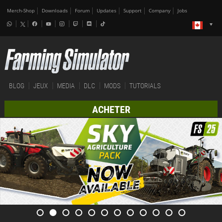
Merch-Shop
Downloads
Forum
Updates
Support
Company
Jobs
BLOG
JEUX
MEDIA
DLC
MODS
TUTORIALS
ACHETER