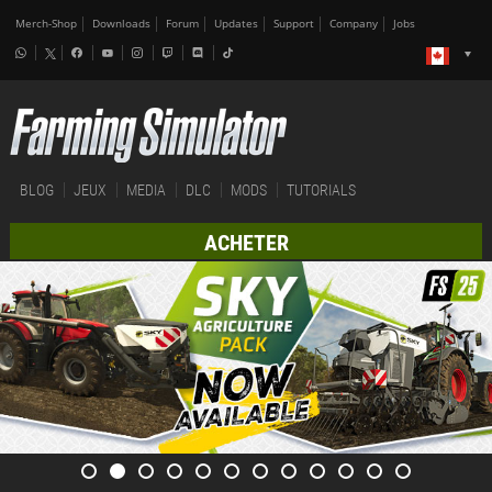
Merch-Shop
Downloads
Forum
Updates
Support
Company
Jobs
BLOG
JEUX
MEDIA
DLC
MODS
TUTORIALS
ACHETER