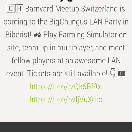
🇨🇭 Barnyard Meetup Switzerland is
coming to the BigChungus LAN Party in
Biberist! 🚜 Play Farming Simulator on
site, team up in multiplayer, and meet
fellow players at an awesome LAN
event. Tickets are still available! 👇 🎟️
https://t.co/rzQk6Bf9xl
https://t.co/nvIjVuXdto