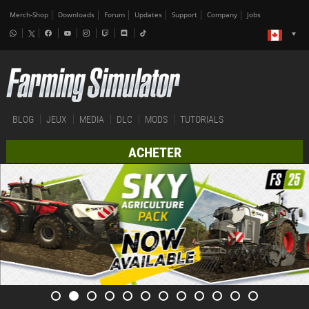
Merch-Shop
Downloads
Forum
Updates
Support
Company
Jobs
BLOG
JEUX
MEDIA
DLC
MODS
TUTORIALS
ACHETER