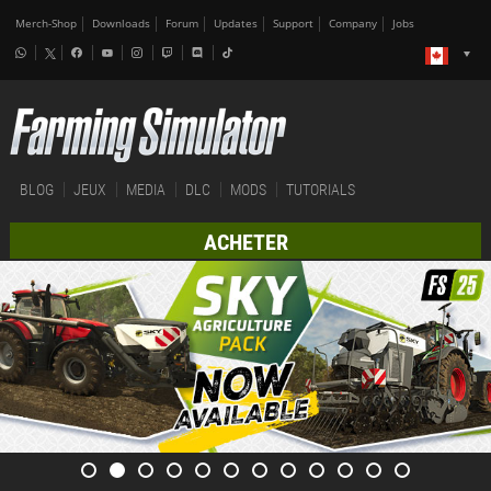
Merch-Shop
Downloads
Forum
Updates
Support
Company
Jobs
BLOG
JEUX
MEDIA
DLC
MODS
TUTORIALS
ACHETER