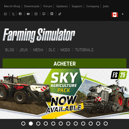
Merch-Shop
Downloads
Forum
Updates
Support
Company
Jobs
BLOG
JEUX
MEDIA
DLC
MODS
TUTORIALS
ACHETER