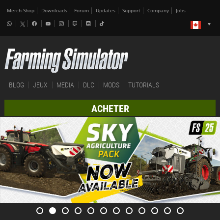
Merch-Shop
Downloads
Forum
Updates
Support
Company
Jobs
BLOG
JEUX
MEDIA
DLC
MODS
TUTORIALS
ACHETER