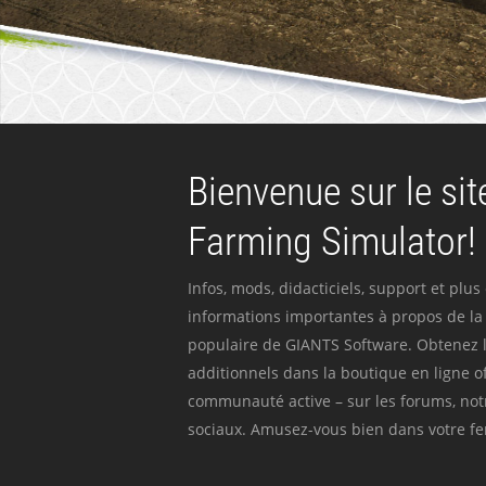
Bienvenue sur le site
Farming Simulator!
Infos, mods, didacticiels, support et plus
informations importantes à propos de la 
populaire de GIANTS Software. Obtenez l
additionnels dans la boutique en ligne off
communauté active – sur les forums, not
sociaux. Amusez-vous bien dans votre fer