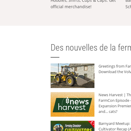
Hoodies, Shirts, Cups & Caps: Get
Ba
official merchandise!
Sc
Des nouvelles de la ferm
Greetings from F
Download the Volv
News Harvest | T
FarmCon Episode -
Expansion Premier
and... cats?
Barnyard Meetup:
Cultivator Recap (A