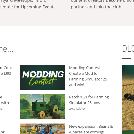
rnyard MeetUps: Info &
Content Creator? Become offici
hedule for Upcoming Events
partner and join the club!
e...
DLC
armCon:
Modding Contest |
o L90!
Create a Mod for
Farming Simulator 25
and win!
he
Patch 1.21 for Farming
 with
Simulator 25 now
e,
available
New expansion: Beans &
pril
Alpacas are coming!