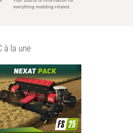
al
Your source of information for
everything modding-related.
 à la une