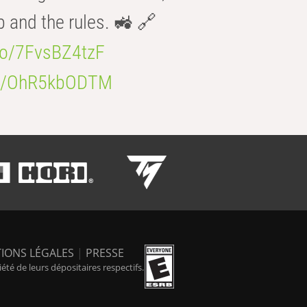
b and the rules. 🚜 🔗
.co/7FvsBZ4tzF
.co/OhR5kbODTM
IONS LÉGALES
|
PRESSE
é de leurs dépositaires respectifs.