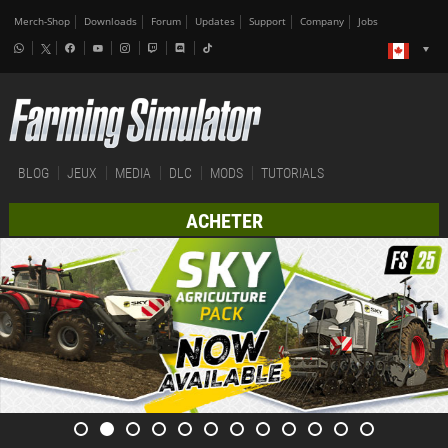
Merch-Shop
Downloads
Forum
Updates
Support
Company
Jobs
BLOG
JEUX
MEDIA
DLC
MODS
TUTORIALS
ACHETER