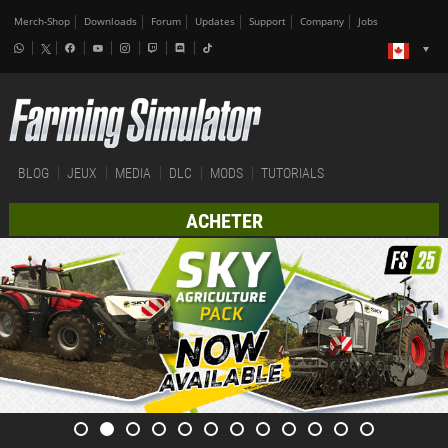
Merch-Shop
Downloads
Forum
Updates
Support
Company
Jobs
BLOG
JEUX
MEDIA
DLC
MODS
TUTORIALS
ACHETER