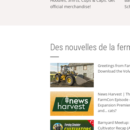
Hoodies, Shirts, Cups & Caps: Get
Ba
official merchandise!
Sc
Des nouvelles de la ferm
Greetings from F
Download the Volv
News Harvest | T
FarmCon Episode -
Expansion Premier
and... cats?
Barnyard Meetup:
Cultivator Recap (A