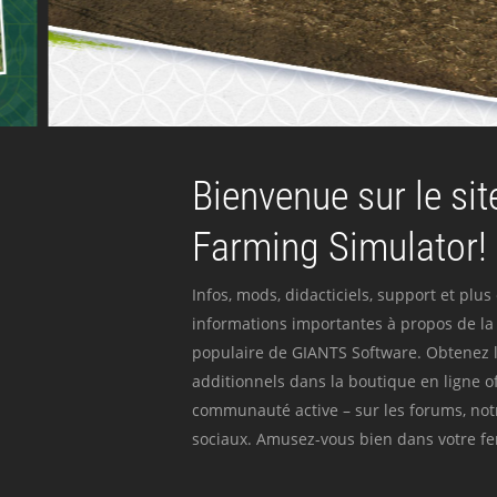
Bienvenue sur le site
Farming Simulator!
Infos, mods, didacticiels, support et plus
informations importantes à propos de la 
populaire de GIANTS Software. Obtenez l
additionnels dans la boutique en ligne off
communauté active – sur les forums, not
sociaux. Amusez-vous bien dans votre fer