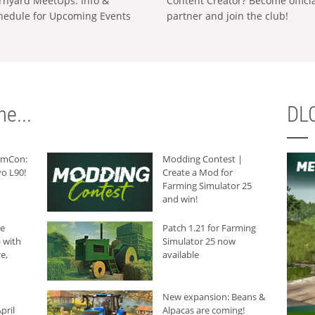
rnyard MeetUps: Info &
Content Creator? Become offici
hedule for Upcoming Events
partner and join the club!
e...
DLC
armCon:
Modding Contest |
o L90!
Create a Mod for
Farming Simulator 25
and win!
he
Patch 1.21 for Farming
 with
Simulator 25 now
e,
available
New expansion: Beans &
pril
Alpacas are coming!