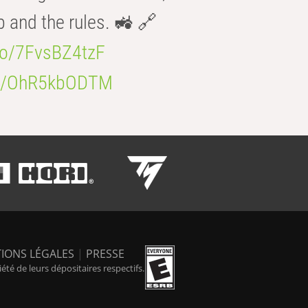
b and the rules. 🚜 🔗
.co/7FvsBZ4tzF
.co/OhR5kbODTM
IONS LÉGALES
|
PRESSE
é de leurs dépositaires respectifs.