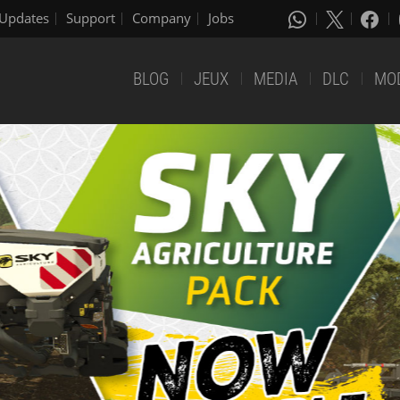
Updates
Support
Company
Jobs
BLOG
JEUX
MEDIA
DLC
MO