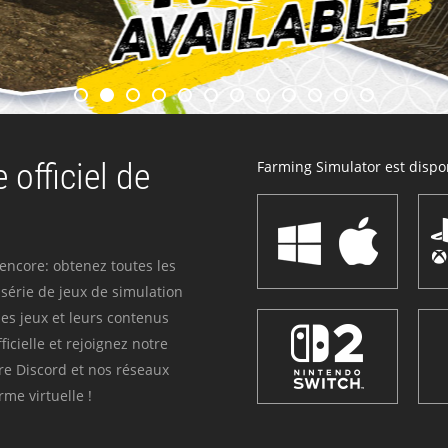
 officiel de
Farming Simulator est dispon
 encore: obtenez toutes les
série de jeux de simulation
es jeux et leurs contenus
icielle et rejoignez notre
re Discord et nos réseaux
me virtuelle !