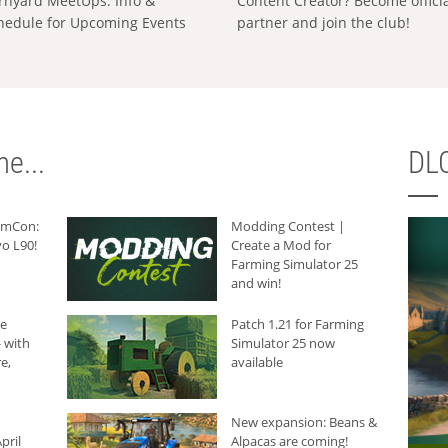
rnyard MeetUps: Info &
Content Creator? Become offici
hedule for Upcoming Events
partner and join the club!
e...
DLC
armCon:
Modding Contest |
o L90!
Create a Mod for
Farming Simulator 25
and win!
he
Patch 1.21 for Farming
 with
Simulator 25 now
e,
available
New expansion: Beans &
pril
Alpacas are coming!