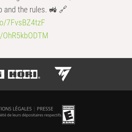
b and the rules. 🚜 🔗
.co/7FvsBZ4tzF
.co/OhR5kbODTM
IONS LÉGALES
|
PRESSE
é de leurs dépositaires respectifs.