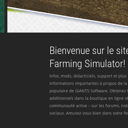
Bienvenue sur le site
Farming Simulator!
Infos, mods, didacticiels, support et plus
informations importantes à propos de la 
populaire de GIANTS Software. Obtenez l
additionnels dans la boutique en ligne off
communauté active – sur les forums, not
sociaux. Amusez-vous bien dans votre fer