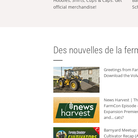
Hoodies, Shirts, Cups & Caps: Get
Ba
official merchandise!
Sc
Des nouvelles de la ferm
Greetings from F
Download the Volv
News Harvest | T
FarmCon Episode -
Expansion Premier
and... cats?
Barnyard Meetup:
Cultivator Recap (A