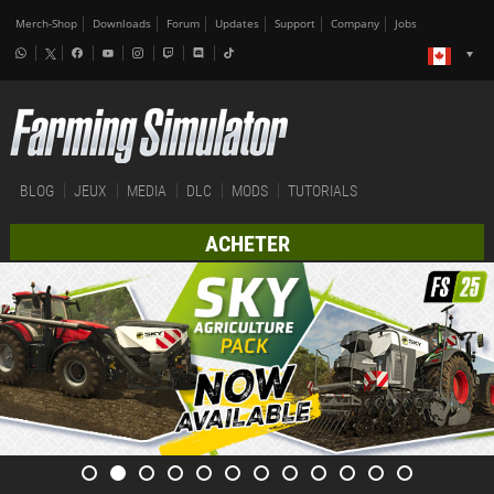
Merch-Shop
Downloads
Forum
Updates
Support
Company
Jobs
BLOG
JEUX
MEDIA
DLC
MODS
TUTORIALS
ACHETER