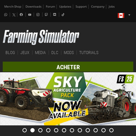
Merch-Shop
Downloads
Forum
Updates
Support
Company
Jobs
BLOG
JEUX
MEDIA
DLC
MODS
TUTORIALS
ACHETER