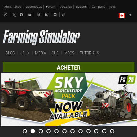
Merch-Shop
Downloads
Forum
Updates
Support
Company
Jobs
BLOG
JEUX
MEDIA
DLC
MODS
TUTORIALS
ACHETER