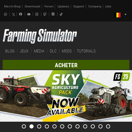
Merch-Shop
Downloads
Forum
Updates
Support
Company
Jobs
BLOG
JEUX
MEDIA
DLC
MODS
TUTORIALS
ACHETER