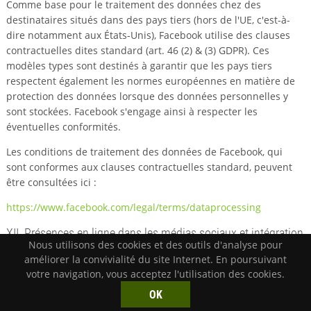
Comme base pour le traitement des données chez des
destinataires situés dans des pays tiers (hors de l'UE, c'est-à-
dire notamment aux États-Unis), Facebook utilise des clauses
contractuelles dites standard (art. 46 (2) & (3) GDPR). Ces
modèles types sont destinés à garantir que les pays tiers
respectent également les normes européennes en matière de
protection des données lorsque des données personnelles y
sont stockées. Facebook s'engage ainsi à respecter les
éventuelles conformités.
Les conditions de traitement des données de Facebook, qui
sont conformes aux clauses contractuelles standard, peuvent
être consultées ici :
https://www.facebook.com/legal/terms/dataprocessing
XII. Présences en ligne dans les médias sociaux et intégration
Nous utilisons des cookies et des outils d'analyse pour
de services tiers
améliorer la convivialité du site Internet. En poursuivant
Nous assurons des présences en ligne sur des réseaux sociaux
votre navigation, vous acceptez l'utilisation des cookies.
et plateformes afin de communiquer avec les clients, personnes
intéressées et utilisateurs actifs au sein de ces services, et de