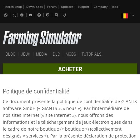
Merch-Shop
Downloads
Forum
Updates
Support
Company
Jobs
BLOG
JEUX
MEDIA
DLC
MODS
TUTORIALS
ACHETER
Politique de confidentialité
Ce document présente la politique de confidentialité de GIANTS
Software GmbH (« GIANTS », « nous »). Par l’intermédiaire de
nos sites Internet (« site Internet »), nous offrons des
informations et le téléchargement de jeux électroniques dans
le cadre de notre boutique (« boutique ») (collectivement
désignés « services »). Par la présente déclaration de protection