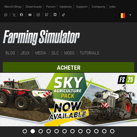
Merch-Shop
Downloads
Forum
Updates
Support
Company
Jobs
BLOG
JEUX
MEDIA
DLC
MODS
TUTORIALS
ACHETER