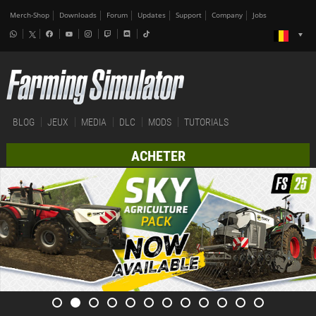
Merch-Shop
Downloads
Forum
Updates
Support
Company
Jobs
BLOG
JEUX
MEDIA
DLC
MODS
TUTORIALS
ACHETER