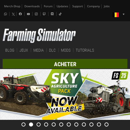
Merch-Shop
Downloads
Forum
Updates
Support
Company
Jobs
BLOG
JEUX
MEDIA
DLC
MODS
TUTORIALS
ACHETER