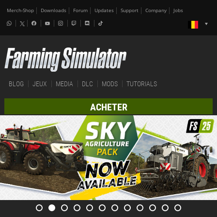
Merch-Shop
Downloads
Forum
Updates
Support
Company
Jobs
BLOG
JEUX
MEDIA
DLC
MODS
TUTORIALS
ACHETER