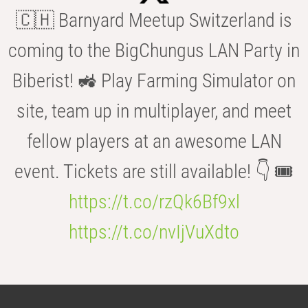
🇨🇭 Barnyard Meetup Switzerland is
coming to the BigChungus LAN Party in
Biberist! 🚜 Play Farming Simulator on
site, team up in multiplayer, and meet
fellow players at an awesome LAN
event. Tickets are still available! 👇 🎟️
https://t.co/rzQk6Bf9xl
https://t.co/nvIjVuXdto