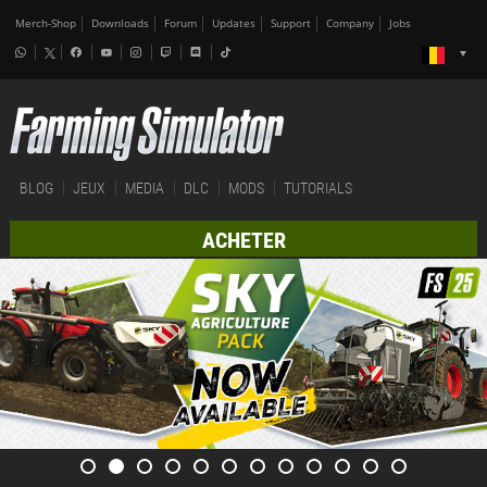
Merch-Shop
Downloads
Forum
Updates
Support
Company
Jobs
BLOG
JEUX
MEDIA
DLC
MODS
TUTORIALS
ACHETER