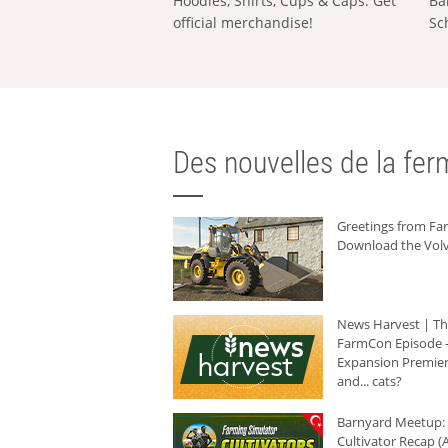
Hoodies, Shirts, Cups & Caps: Get
Ba
official merchandise!
Sc
Des nouvelles de la ferm
Greetings from F
Download the Volv
News Harvest | T
FarmCon Episode -
Expansion Premier
and... cats?
Barnyard Meetup:
Cultivator Recap (A