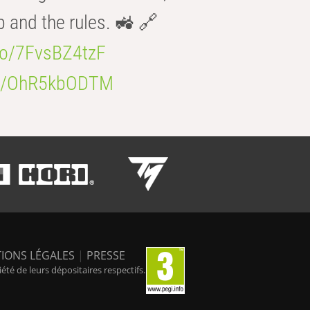
b and the rules. 🚜 🔗
.co/7FvsBZ4tzF
.co/OhR5kbODTM
IONS LÉGALES
|
PRESSE
é de leurs dépositaires respectifs.