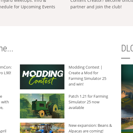
rnyard MeetUps: Info &
Content Creator? Become offici
hedule for Upcoming Events
partner and join the club!
e...
DLC
armCon:
Modding Contest |
o L90!
Create a Mod for
Farming Simulator 25
and win!
he
Patch 1.21 for Farming
 with
Simulator 25 now
e,
available
New expansion: Beans &
pril
Alpacas are coming!