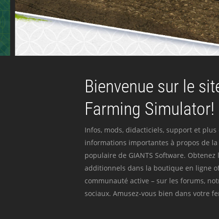
Bienvenue sur le site
Farming Simulator!
Infos, mods, didacticiels, support et plus
informations importantes à propos de la 
populaire de GIANTS Software. Obtenez l
additionnels dans la boutique en ligne off
communauté active – sur les forums, not
sociaux. Amusez-vous bien dans votre fer