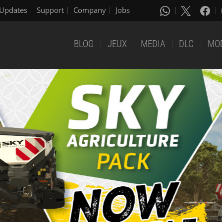
Updates
Support
Company
Jobs
BLOG
JEUX
MEDIA
DLC
MO