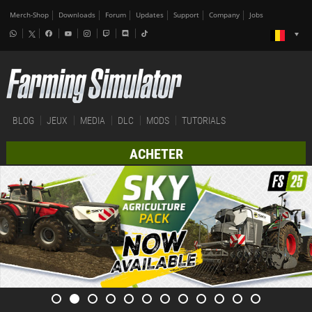
Merch-Shop
Downloads
Forum
Updates
Support
Company
Jobs
BLOG
JEUX
MEDIA
DLC
MODS
TUTORIALS
ACHETER