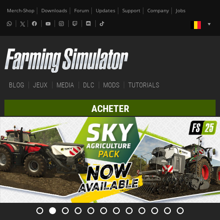
Merch-Shop
Downloads
Forum
Updates
Support
Company
Jobs
BLOG
JEUX
MEDIA
DLC
MODS
TUTORIALS
ACHETER