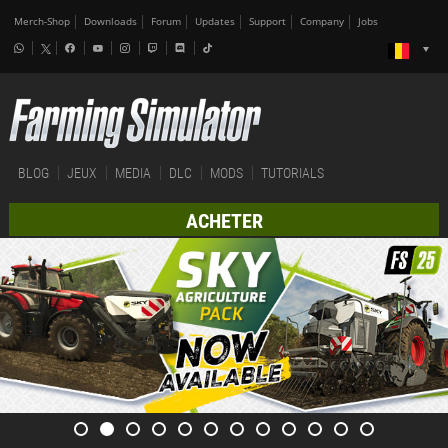
Merch-Shop
Downloads
Forum
Updates
Support
Company
Jobs
BLOG
JEUX
MEDIA
DLC
MODS
TUTORIALS
ACHETER