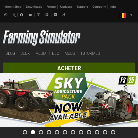
Merch-Shop
Downloads
Forum
Updates
Support
Company
Jobs
BLOG
JEUX
MEDIA
DLC
MODS
TUTORIALS
ACHETER