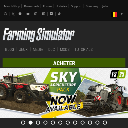
Merch-Shop
Downloads
Forum
Updates
Support
Company
Jobs
BLOG
JEUX
MEDIA
DLC
MODS
TUTORIALS
ACHETER