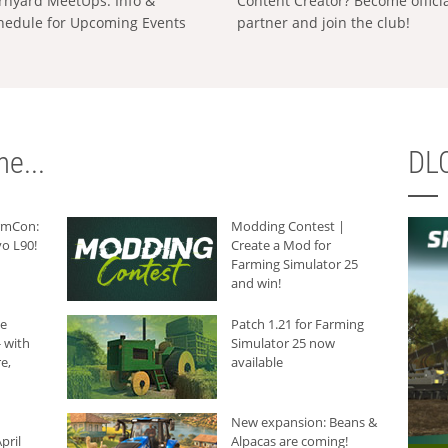
rnyard MeetUps: Info &
Content Creator? Become offici
hedule for Upcoming Events
partner and join the club!
e...
DLC
armCon:
Modding Contest |
o L90!
Create a Mod for
Farming Simulator 25
and win!
he
Patch 1.21 for Farming
 with
Simulator 25 now
e,
available
New expansion: Beans &
pril
Alpacas are coming!