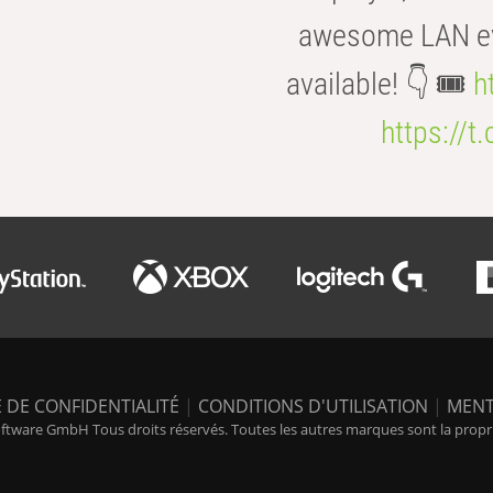
awesome LAN even
available! 👇 🎟️
h
https://t
 DE CONFIDENTIALITÉ
|
CONDITIONS D'UTILISATION
|
MENT
tware GmbH Tous droits réservés. Toutes les autres marques sont la propriét