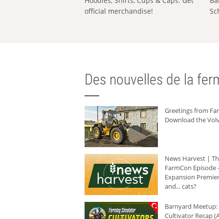
Hoodies, Shirts, Cups & Caps: Get
Ba
official merchandise!
Sc
Des nouvelles de la ferm
Greetings from F
Download the Volv
News Harvest | T
FarmCon Episode -
Expansion Premier
and... cats?
Barnyard Meetup:
Cultivator Recap (A