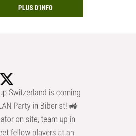
PLUS D’INFO
p Switzerland is coming
AN Party in Biberist! 🚜
ator on site, team up in
eet fellow players at an