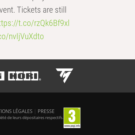
t. Tickets are still
ttps://t.co/rzQk6Bf9xl
.co/nvIjVuXdto
IONS LÉGALES
|
PRESSE
é de leurs dépositaires respectifs.