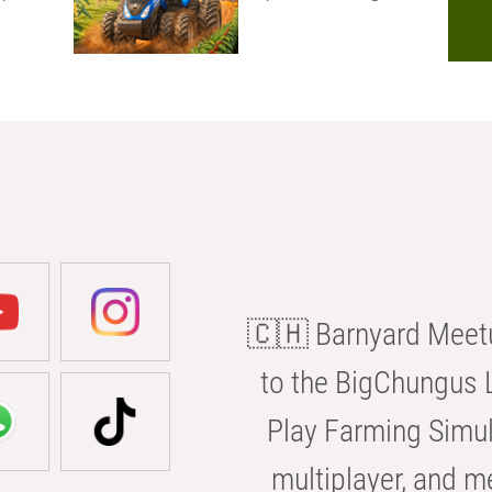
🇨🇭 Barnyard Meetu
to the BigChungus L
Play Farming Simul
multiplayer, and m