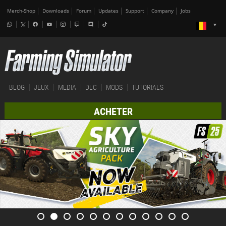
Merch-Shop
Downloads
Forum
Updates
Support
Company
Jobs
BLOG
JEUX
MEDIA
DLC
MODS
TUTORIALS
ACHETER