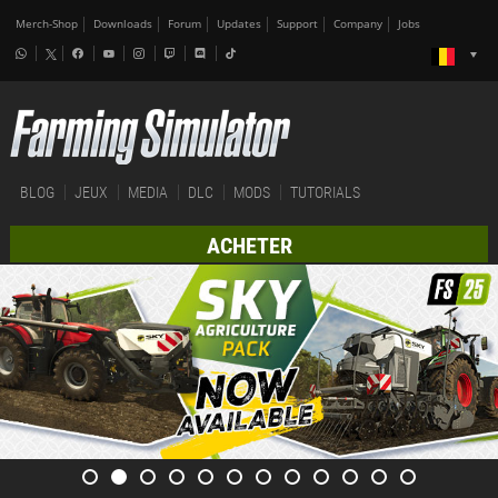
Merch-Shop
Downloads
Forum
Updates
Support
Company
Jobs
BLOG
JEUX
MEDIA
DLC
MODS
TUTORIALS
ACHETER