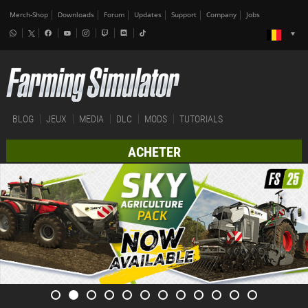
Merch-Shop
Downloads
Forum
Updates
Support
Company
Jobs
BLOG
JEUX
MEDIA
DLC
MODS
TUTORIALS
ACHETER