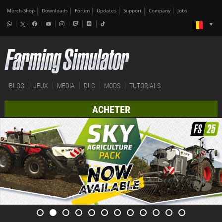
Merch-Shop
Downloads
Forum
Updates
Support
Company
Jobs
BLOG
JEUX
MEDIA
DLC
MODS
TUTORIALS
ACHETER