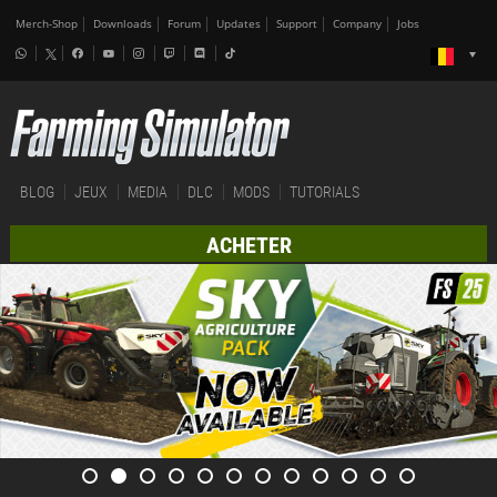
Merch-Shop
Downloads
Forum
Updates
Support
Company
Jobs
BLOG
JEUX
MEDIA
DLC
MODS
TUTORIALS
ACHETER