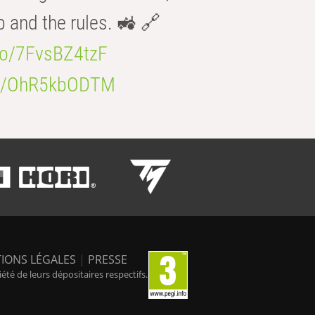
b and the rules. 🚜 🔗
.co/7FvsBZ4tzF
.co/OhR5kbODTM
IONS LÉGALES
|
PRESSE
é de leurs dépositaires respectifs.