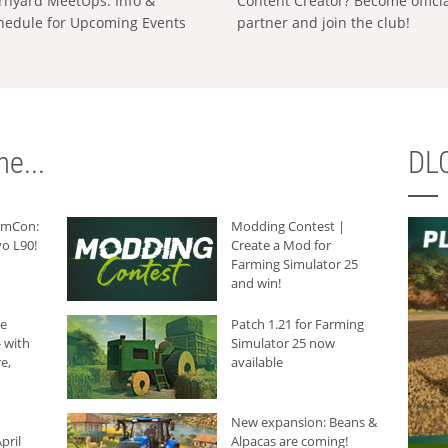
rnyard MeetUps: Info &
Content Creator? Become offici
hedule for Upcoming Events
partner and join the club!
e...
DLC
armCon:
Modding Contest |
o L90!
Create a Mod for
Farming Simulator 25
and win!
he
Patch 1.21 for Farming
 with
Simulator 25 now
e,
available
New expansion: Beans &
pril
Alpacas are coming!