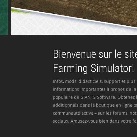
Bienvenue sur le site
Farming Simulator!
Infos, mods, didacticiels, support et plus
informations importantes à propos de la 
populaire de GIANTS Software. Obtenez l
additionnels dans la boutique en ligne off
communauté active – sur les forums, not
sociaux. Amusez-vous bien dans votre fer