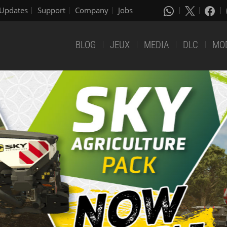
Updates
Support
Company
Jobs
BLOG
JEUX
MEDIA
DLC
MO