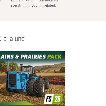
al
Your source of information for
everything modding-related.
 à la une