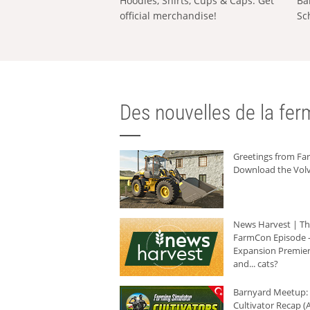
Hoodies, Shirts, Cups & Caps: Get
Ba
official merchandise!
Sc
Des nouvelles de la ferm
Greetings from F
Download the Volv
News Harvest | T
FarmCon Episode -
Expansion Premier
and... cats?
Barnyard Meetup:
Cultivator Recap (A