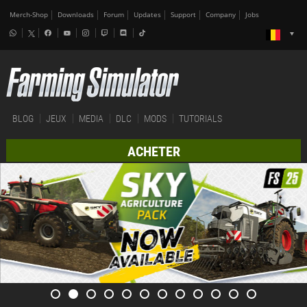
Merch-Shop
Downloads
Forum
Updates
Support
Company
Jobs
BLOG
JEUX
MEDIA
DLC
MODS
TUTORIALS
ACHETER