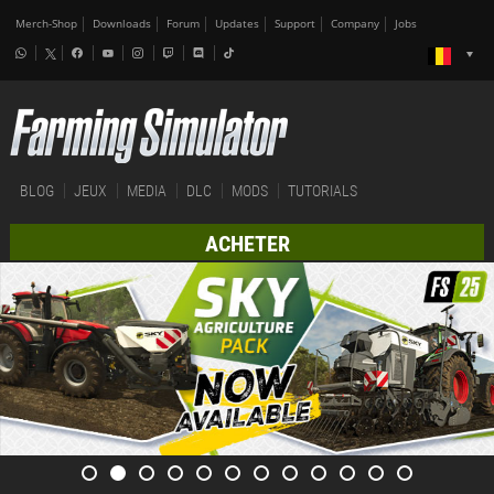
Merch-Shop
Downloads
Forum
Updates
Support
Company
Jobs
BLOG
JEUX
MEDIA
DLC
MODS
TUTORIALS
ACHETER