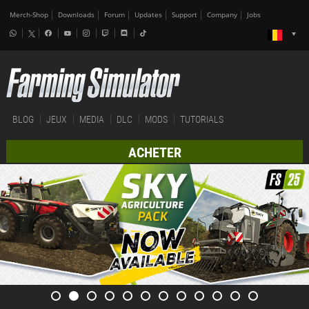
Merch-Shop
Downloads
Forum
Updates
Support
Company
Jobs
BLOG
JEUX
MEDIA
DLC
MODS
TUTORIALS
ACHETER