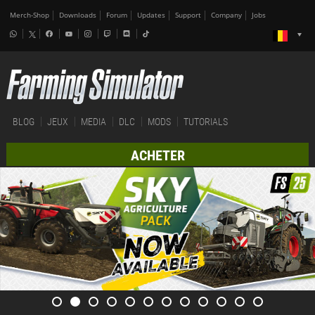
Merch-Shop
Downloads
Forum
Updates
Support
Company
Jobs
BLOG
JEUX
MEDIA
DLC
MODS
TUTORIALS
ACHETER