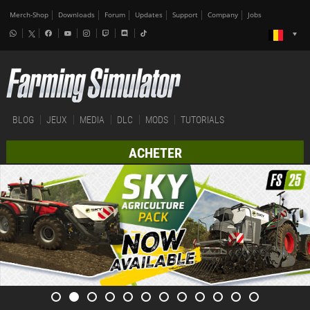
Merch-Shop
Downloads
Forum
Updates
Support
Company
Jobs
BLOG
JEUX
MEDIA
DLC
MODS
TUTORIALS
ACHETER