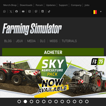
Merch-Shop
Downloads
Forum
Updates
Support
Company
Jobs
BLOG
JEUX
MEDIA
DLC
MODS
TUTORIALS
ACHETER