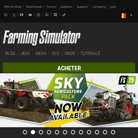
Merch-Shop
Downloads
Forum
Updates
Support
Company
Jobs
BLOG
JEUX
MEDIA
DLC
MODS
TUTORIALS
ACHETER