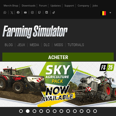
Merch-Shop
Downloads
Forum
Updates
Support
Company
Jobs
BLOG
JEUX
MEDIA
DLC
MODS
TUTORIALS
ACHETER