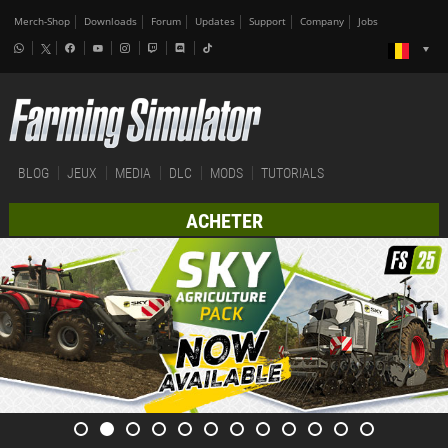
Merch-Shop
Downloads
Forum
Updates
Support
Company
Jobs
BLOG
JEUX
MEDIA
DLC
MODS
TUTORIALS
ACHETER