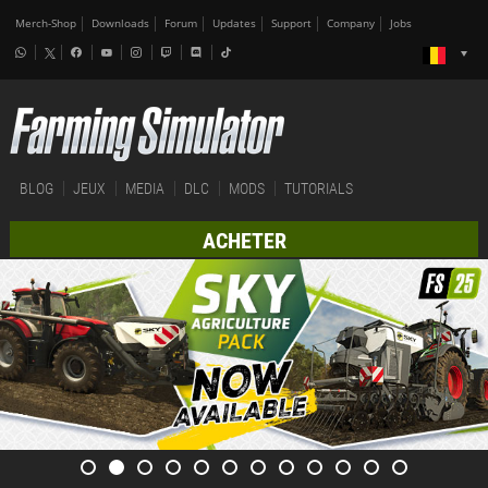
Merch-Shop
Downloads
Forum
Updates
Support
Company
Jobs
BLOG
JEUX
MEDIA
DLC
MODS
TUTORIALS
ACHETER