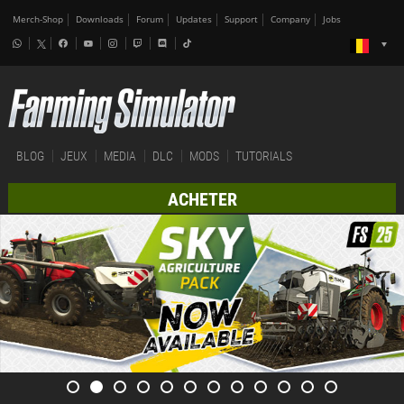
Merch-Shop
Downloads
Forum
Updates
Support
Company
Jobs
BLOG
JEUX
MEDIA
DLC
MODS
TUTORIALS
ACHETER