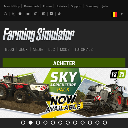
Merch-Shop
Downloads
Forum
Updates
Support
Company
Jobs
BLOG
JEUX
MEDIA
DLC
MODS
TUTORIALS
ACHETER