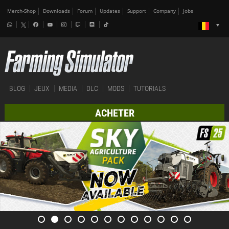
Merch-Shop
Downloads
Forum
Updates
Support
Company
Jobs
BLOG
JEUX
MEDIA
DLC
MODS
TUTORIALS
ACHETER