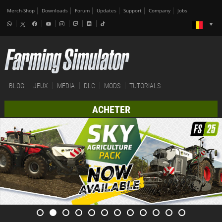
Merch-Shop
Downloads
Forum
Updates
Support
Company
Jobs
BLOG
JEUX
MEDIA
DLC
MODS
TUTORIALS
ACHETER