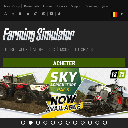
Merch-Shop
Downloads
Forum
Updates
Support
Company
Jobs
BLOG
JEUX
MEDIA
DLC
MODS
TUTORIALS
ACHETER