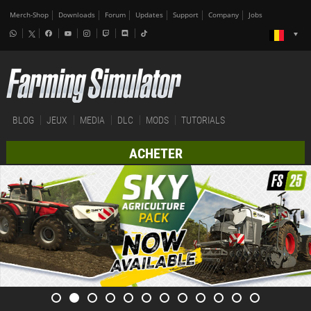
Merch-Shop
Downloads
Forum
Updates
Support
Company
Jobs
BLOG
JEUX
MEDIA
DLC
MODS
TUTORIALS
ACHETER